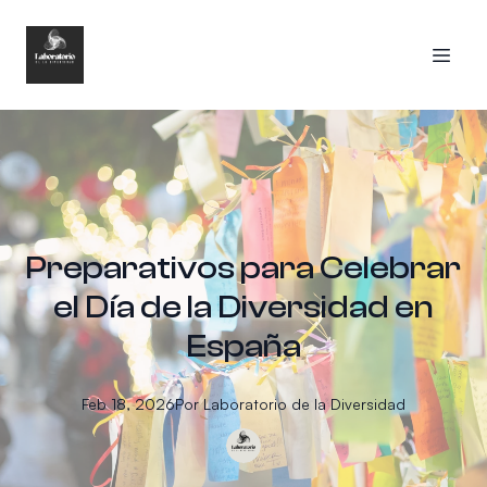
Preparativos para Celebrar
el Día de la Diversidad en
España
Feb 18, 2026
Por
Laboratorio
de la Diversidad