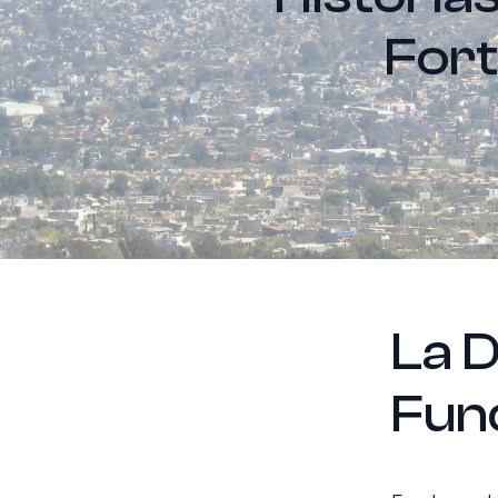
Fort
La D
Fun