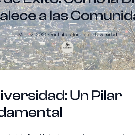
alece a las Comuni
Mar 02, 2026
·
Por
Laboratorio
de la Diversidad
iversidad: Un Pilar
damental