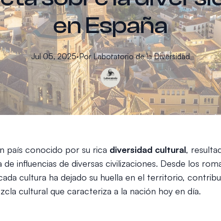
en España
Jul 05, 2025
·
Por
Laboratorio
de la Diversidad
n país conocido por su rica
diversidad cultural
, result
na de influencias de diversas civilizaciones. Desde los ro
cada cultura ha dejado su huella en el territorio, contrib
cla cultural que caracteriza a la nación hoy en día.