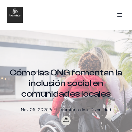
Cómo las ONG fomentan la
inclusión social en
comunidades locales
Nov 05, 2025
Por
Laboratorio
de la Diversidad